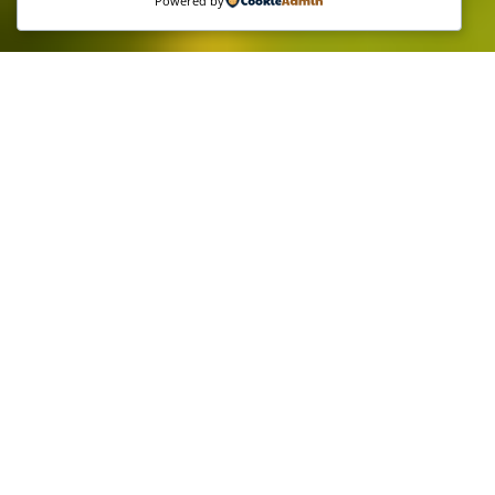
Powered by
Bagaimana Program KTO
MathsCatch Akan Bantu
Naikkan Result Anak?
PERTAMA : Masih belum terlambat untuk
baiki asas Matematik
kerana bengkel
dibuat setiap minggu sampai hujung tahun.
Sekolah Rendah :
Fokus Kuasai Sifir + Baiki Asas
3P (Pecahan, Peratus, Perpuluhan)
Sekolah Menengah :
Fokus Baiki 4 Algebra
Wajib